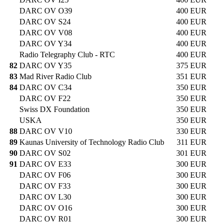
DARC OV O39
400 EUR
DARC OV S24
400 EUR
DARC OV V08
400 EUR
DARC OV Y34
400 EUR
Radio Telegraphy Club - RTC
400 EUR
82
DARC OV Y35
375 EUR
83
Mad River Radio Club
351 EUR
84
DARC OV C34
350 EUR
DARC OV F22
350 EUR
Swiss DX Foundation
350 EUR
USKA
350 EUR
88
DARC OV V10
330 EUR
89
Kaunas University of Technology Radio Club
311 EUR
90
DARC OV S02
301 EUR
91
DARC OV E33
300 EUR
DARC OV F06
300 EUR
DARC OV F33
300 EUR
DARC OV L30
300 EUR
DARC OV O16
300 EUR
DARC OV R01
300 EUR