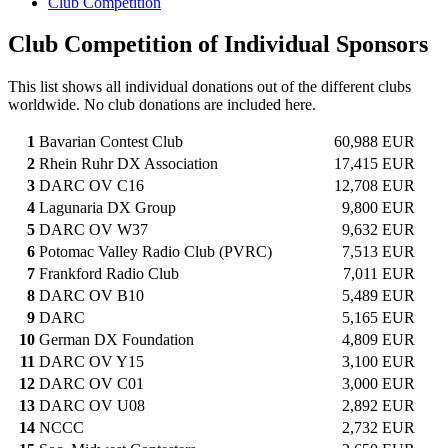
Club Competition
Club Competition of Individual Sponsors
This list shows all individual donations out of the different clubs
worldwide. No club donations are included here.
1
Bavarian Contest Club
60,988 EUR
2
Rhein Ruhr DX Association
17,415 EUR
3
DARC OV C16
12,708 EUR
4
Lagunaria DX Group
9,800 EUR
5
DARC OV W37
9,632 EUR
6
Potomac Valley Radio Club (PVRC)
7,513 EUR
7
Frankford Radio Club
7,011 EUR
8
DARC OV B10
5,489 EUR
9
DARC
5,165 EUR
10
German DX Foundation
4,809 EUR
11
DARC OV Y15
3,100 EUR
12
DARC OV C01
3,000 EUR
13
DARC OV U08
2,892 EUR
14
NCCC
2,732 EUR