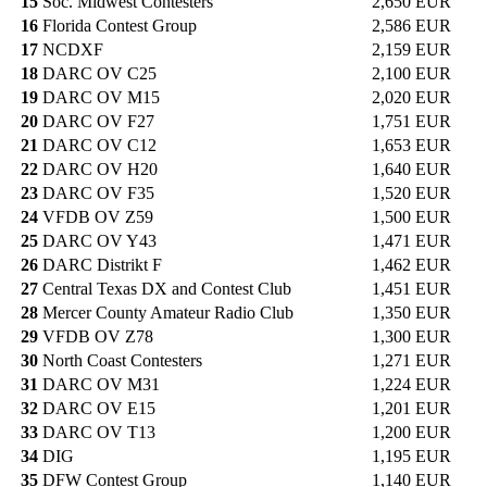
15
Soc. Midwest Contesters
2,650 EUR
16
Florida Contest Group
2,586 EUR
17
NCDXF
2,159 EUR
18
DARC OV C25
2,100 EUR
19
DARC OV M15
2,020 EUR
20
DARC OV F27
1,751 EUR
21
DARC OV C12
1,653 EUR
22
DARC OV H20
1,640 EUR
23
DARC OV F35
1,520 EUR
24
VFDB OV Z59
1,500 EUR
25
DARC OV Y43
1,471 EUR
26
DARC Distrikt F
1,462 EUR
27
Central Texas DX and Contest Club
1,451 EUR
28
Mercer County Amateur Radio Club
1,350 EUR
29
VFDB OV Z78
1,300 EUR
30
North Coast Contesters
1,271 EUR
31
DARC OV M31
1,224 EUR
32
DARC OV E15
1,201 EUR
33
DARC OV T13
1,200 EUR
34
DIG
1,195 EUR
35
DFW Contest Group
1,140 EUR