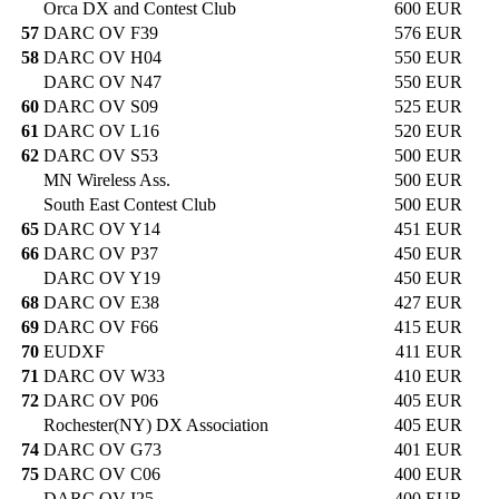
Orca DX and Contest Club
600 EUR
57
DARC OV F39
576 EUR
58
DARC OV H04
550 EUR
DARC OV N47
550 EUR
60
DARC OV S09
525 EUR
61
DARC OV L16
520 EUR
62
DARC OV S53
500 EUR
MN Wireless Ass.
500 EUR
South East Contest Club
500 EUR
65
DARC OV Y14
451 EUR
66
DARC OV P37
450 EUR
DARC OV Y19
450 EUR
68
DARC OV E38
427 EUR
69
DARC OV F66
415 EUR
70
EUDXF
411 EUR
71
DARC OV W33
410 EUR
72
DARC OV P06
405 EUR
Rochester(NY) DX Association
405 EUR
74
DARC OV G73
401 EUR
75
DARC OV C06
400 EUR
DARC OV I25
400 EUR