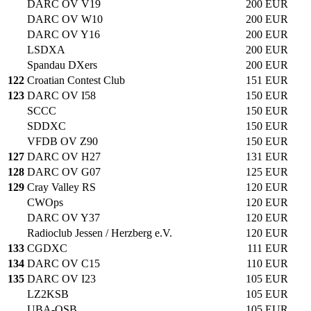
DARC OV V19
200 EUR
DARC OV W10
200 EUR
DARC OV Y16
200 EUR
LSDXA
200 EUR
Spandau DXers
200 EUR
122
Croatian Contest Club
151 EUR
123
DARC OV I58
150 EUR
SCCC
150 EUR
SDDXC
150 EUR
VFDB OV Z90
150 EUR
127
DARC OV H27
131 EUR
128
DARC OV G07
125 EUR
129
Cray Valley RS
120 EUR
CWOps
120 EUR
DARC OV Y37
120 EUR
Radioclub Jessen / Herzberg e.V.
120 EUR
133
CGDXC
111 EUR
134
DARC OV C15
110 EUR
135
DARC OV I23
105 EUR
LZ2KSB
105 EUR
UBA-OSB
105 EUR