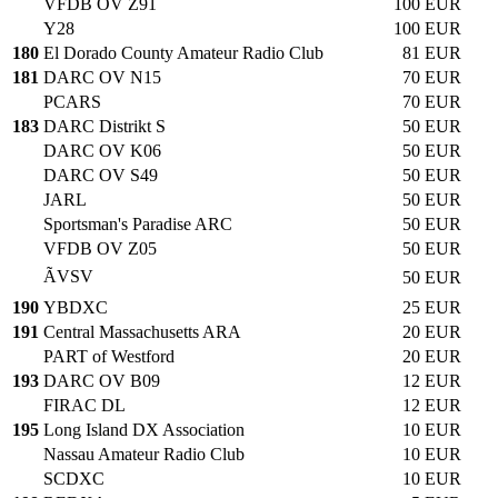
VFDB OV Z91
100 EUR
Y28
100 EUR
180
El Dorado County Amateur Radio Club
81 EUR
181
DARC OV N15
70 EUR
PCARS
70 EUR
183
DARC Distrikt S
50 EUR
DARC OV K06
50 EUR
DARC OV S49
50 EUR
JARL
50 EUR
Sportsman's Paradise ARC
50 EUR
VFDB OV Z05
50 EUR
ÃVSV
50 EUR
190
YBDXC
25 EUR
191
Central Massachusetts ARA
20 EUR
PART of Westford
20 EUR
193
DARC OV B09
12 EUR
FIRAC DL
12 EUR
195
Long Island DX Association
10 EUR
Nassau Amateur Radio Club
10 EUR
SCDXC
10 EUR